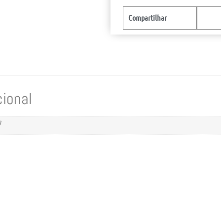
Compartilhar
cional
g