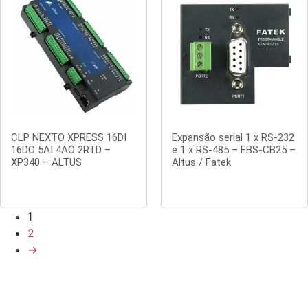
CLP NEXTO XPRESS 16DI
Expansão serial 1 x RS-232
16DO 5AI 4AO 2RTD –
e 1 x RS-485 – FBS-CB25 –
XP340 – ALTUS
Altus / Fatek
Orçar
Leia mais
1
2
→