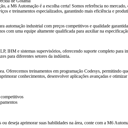
ecida de Goiânia
ação, a M6 Automação é a escolha certa! Somos referência no mercado,
os e treinamentos especializados, garantindo mais eficiência e produti
 automação industrial com preços competitivos e qualidade garantida.
amos com uma equipe altamente qualificada para auxiliar na especificaç
LP, IHM e sistemas supervisórios, oferecendo suporte completo para i
s para diferentes setores da indústria.
ea. Oferecemos treinamentos em programação Codesys, permitindo que 
aprimorar conhecimentos, desenvolver aplicações avançadas e otimizar p
 competitivos
uipamentos
cos ou deseja aprimorar suas habilidades na área, conte com a M6 Autom