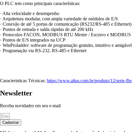
O PLC tem como principais características:
·
Alta velocidade e desempenho
·
Arquitetura modular, com ampla variedade de módulos de E/S
·
Conexão de até 5 portas de comunicação (RS232/RS-485 e Ethernet)
·
Pontos de entrada e saída rápidas de até 200 kHz
·
Protocolos FACON, MODBUS RTU Mestre / Escravo e MODBUS
·
Pontos de E/S integrados na UCP
·
WinProladder: software de programação gratuito, intuitivo e amigável
·
Programação via RS-232, RS-485 e Ethernet
Caracteristicas Técnicas:
https://www.altus.com.br/produto/12/serie-fbs
Newsletter
Receba novidades em seu e-mail
Cadastrar