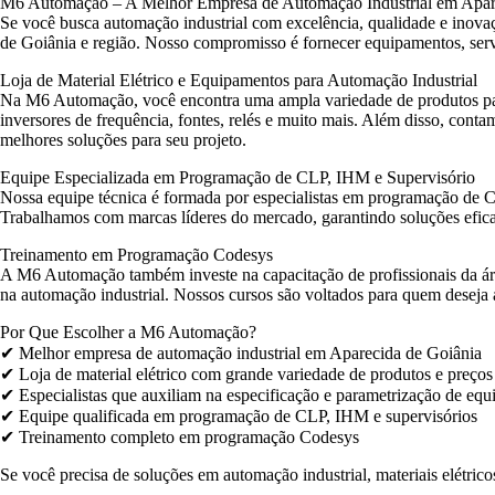
M6 Automação – A Melhor Empresa de Automação Industrial em Apar
Se você busca automação industrial com excelência, qualidade e inov
de Goiânia e região. Nosso compromisso é fornecer equipamentos, serviç
Loja de Material Elétrico e Equipamentos para Automação Industrial
Na M6 Automação, você encontra uma ampla variedade de produtos para
inversores de frequência, fontes, relés e muito mais. Além disso, cont
melhores soluções para seu projeto.
Equipe Especializada em Programação de CLP, IHM e Supervisório
Nossa equipe técnica é formada por especialistas em programação de C
Trabalhamos com marcas líderes do mercado, garantindo soluções eficaze
Treinamento em Programação Codesys
A M6 Automação também investe na capacitação de profissionais da ár
na automação industrial. Nossos cursos são voltados para quem deseja 
Por Que Escolher a M6 Automação?
✔ Melhor empresa de automação industrial em Aparecida de Goiânia
✔ Loja de material elétrico com grande variedade de produtos e preços
✔ Especialistas que auxiliam na especificação e parametrização de eq
✔ Equipe qualificada em programação de CLP, IHM e supervisórios
✔ Treinamento completo em programação Codesys
Se você precisa de soluções em automação industrial, materiais elétri