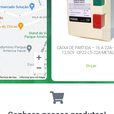
CAIXA DE PARTIDA – 16 A 22A 
12,5CV -CP22-L5-22A-META
Orçar