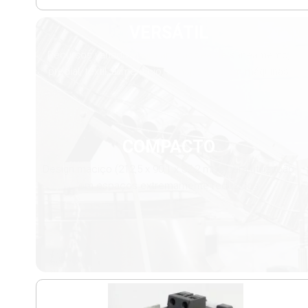
VERSÁTIL
Recursos variados para aplicações de saneamento,
predial, têxtil, alimentício, transporte e em máquinas
COMPACTO
Design maciço (212,5 x 90,1 x 32,2 mm) para utilização
em espaços extremamente reduzidos