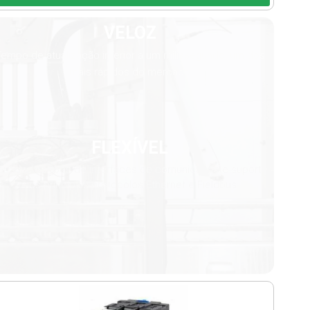
VELOZ
Tempo de atualização inferior a um milissegundo, um dos
mais rápidos do mercado
FLEXÍVEL
ariadas opções de interfaces de comunicação e suporte
aos principais protocolos Ethernet e Fieldbus