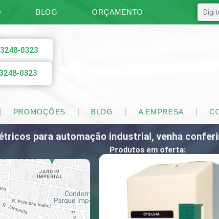
O
BLOG
ORÇAMENTO
)3248-0323
)3248-0323
PROMOÇÕES
BLOG
A EMPRESA
C
tricos para automação industrial, venha conferir
Produtos em oferta: