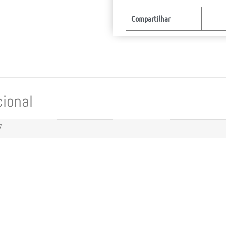
Compartilhar
cional
g