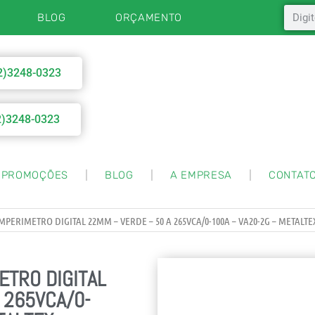
BLOG
ORÇAMENTO
2)3248-0323
2)3248-0323
PROMOÇÕES
BLOG
A EMPRESA
CONTAT
PERIMETRO DIGITAL 22MM – VERDE – 50 A 265VCA/0-100A – VA20-2G – METALTE
TRO DIGITAL
 265VCA/0-